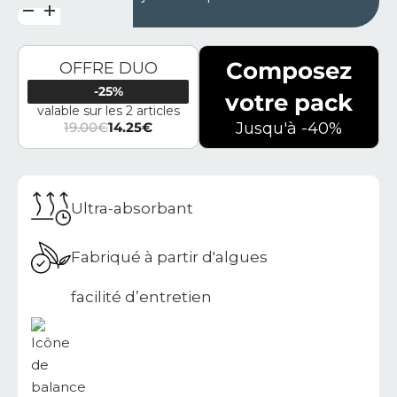
Composez
OFFRE DUO
-25%
votre pack
valable sur les 2 articles
19.00
€
14.25
€
Jusqu'à -40%
Le prix initial était : 19.00€.
Le prix actuel est : 14.25€.
Ultra-absorbant
Fabriqué à partir d'algues
facilité d’entretien