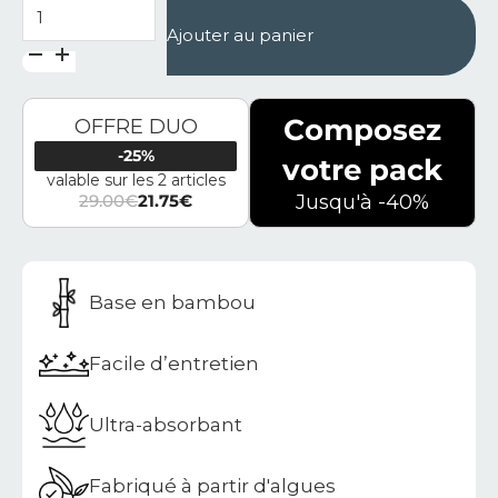
quantité de Porte-savon en diatomite bambou Lunis
Ajouter au panier
Composez
OFFRE DUO
-25%
votre pack
valable sur les 2 articles
29.00
€
21.75
€
Jusqu'à -40%
Le prix initial était : 29.00€.
Le prix actuel est : 21.75€.
Base en bambou
Facile d’entretien
Ultra-absorbant
Fabriqué à partir d'algues