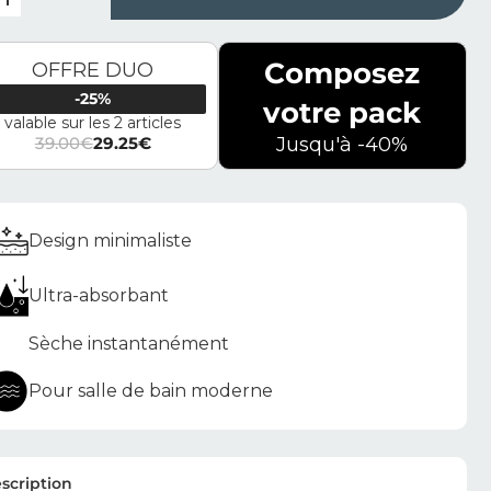
Composez
OFFRE DUO
-25%
votre pack
valable sur les 2 articles
39.00
€
29.25
€
Jusqu'à -40%
Le prix initial était : 39.00€.
Le prix actuel est : 29.25€.
Design minimaliste
Ultra-absorbant
Sèche instantanément
Pour salle de bain moderne
scription