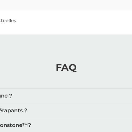
ctuelles
FAQ
nne ?
érapants ?
oonstone™️?