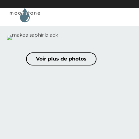
Passer au contenu principal
Passer au pied de page
Voir plus de photos