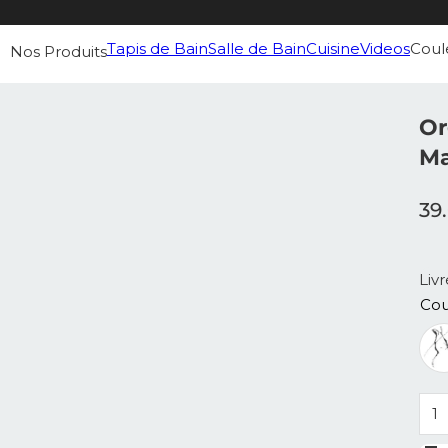
Tapis de Bain
Salle de Bain
Cuisine
Videos
Coul
Nos Produits
Or
M
39
Liv
Cou
qua