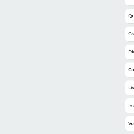
Qu
Ca
Di
Co
Li
In
Vo