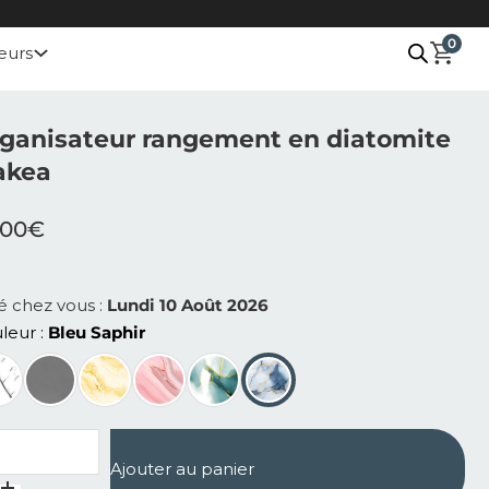
0
eurs
ganisateur rangement en diatomite
akea
.00
€
ré chez vous :
Lundi 10 Août 2026
leur
Bleu Saphir
ntité de Organisateur rangement en diatomite Makea
Ajouter au panier