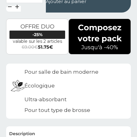
Ajouter au panier
Composez
OFFRE DUO
-25%
votre pack
valable sur les 2 articles
69.00
€
51.75
€
Jusqu'à -40%
Le prix initial était : 69.00€.
Le prix actuel est : 51.75€.
Pour salle de bain moderne
Écologique
Ultra-absorbant
Pour tout type de brosse
Description