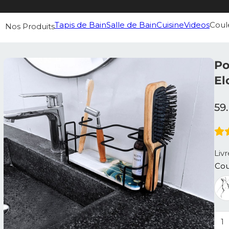
Tapis de Bain
Salle de Bain
Cuisine
Videos
Coul
Nos Produits
Po
El
59
Liv
Cou
qua