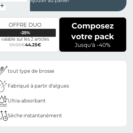
Ajouter au panier
Composez
OFFRE DUO
-25%
votre pack
valable sur les 2 articles
59.00
€
44.25
€
Jusqu'à -40%
Le prix initial était : 59.00€.
Le prix actuel est : 44.25€.
tout type de brosse
Fabriqué à partir d'algues
Ultra-absorbant
Sèche instantanément