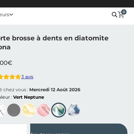
0
eurs
rte brosse à dents en diatomite
ona
.00
€
3
avis
ré chez vous :
Mercredi 12 Août 2026
leur
Vert Neptune
ntité de Porte brosse à dents en diatomite Elona