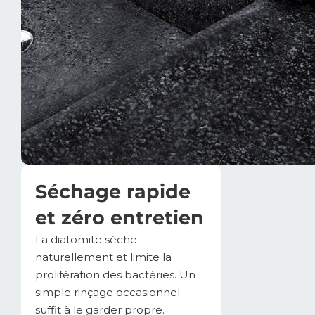
Séchage rapide
et zéro entretien
La diatomite sèche
naturellement et limite la
prolifération des bactéries. Un
simple rinçage occasionnel
suffit à le garder propre.