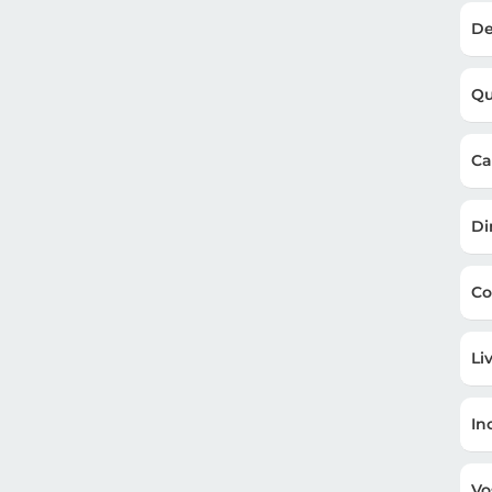
De
Qu
Ca
Di
Co
Li
In
Vo