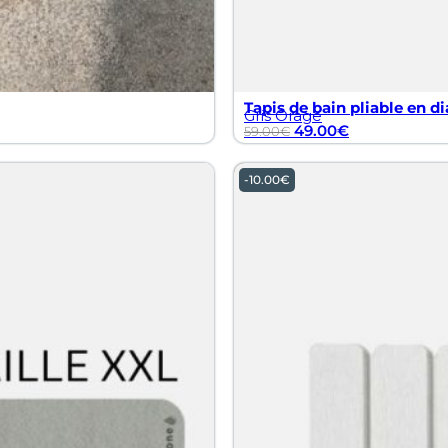
Tapis de bain pliable en di
Gris Orage
49.00
€
59.00
€
-
10.00
€