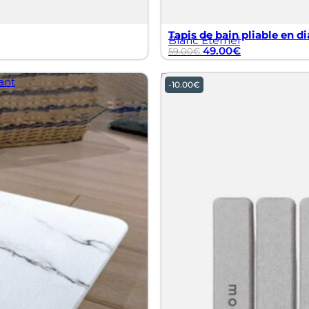
Tapis de bain pliable en di
Blanc Éternel
49.00
€
59.00
€
-
10.00
€