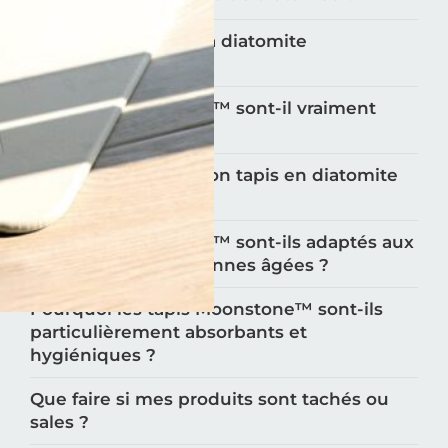
Qu'est-ce qui rend la diatomite
antimicrobienne ?
Les tapis Moonstone™️ sont-il vraiment
antidérapants ?
Comment utiliser mon tapis en diatomite
Moonstone™️?
Les tapis Moonstone™️ sont-ils adaptés aux
enfants et aux personnes âgées ?
Pourquoi les tapis Moonstone™️ sont-ils
particulièrement absorbants et
hygiéniques ?
Que faire si mes produits sont tachés ou
sales ?