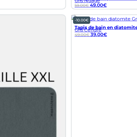
Gris Nuage
49.00
€
59.00
€
-
10.00
€
Tapis de bain en diatomite
Gris Cendré
39.00
€
49.00
€