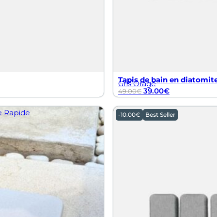
Tapis de bain en diatomite
Gris Orage
39.00
€
49.00
€
-
10.00
€
Best Seller