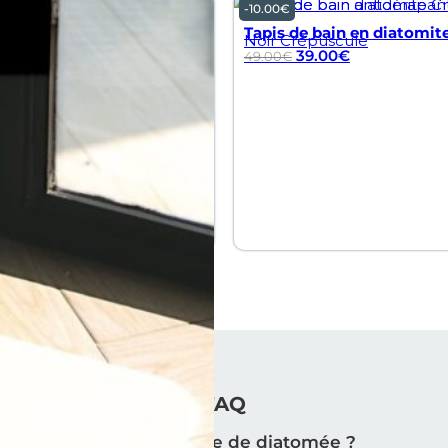
-
10.00
€
Tapis de bain en diatomite
Noir Crépuscule
39.00
€
49.00
€
FAQ
Qu'est-ce que la terre de diatomée ?