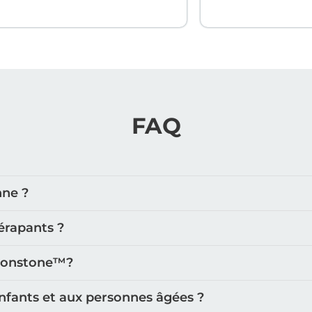
FAQ
nne ?
érapants ?
oonstone™️?
nfants et aux personnes âgées ?