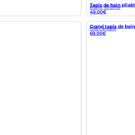
Tapis de bain pliab
Blanc Brume
49.00
€
Grand tapis de bain
Gris Cendré
69.00
€