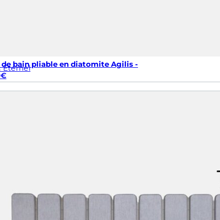
 de bain pliable en diatomite Agilis -
 Éternel
0
€