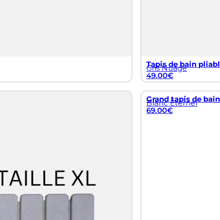
Tapis de bain pliab
Gris Nuage
49.00
€
Grand tapis de bain
Blanc Éternel
69.00
€