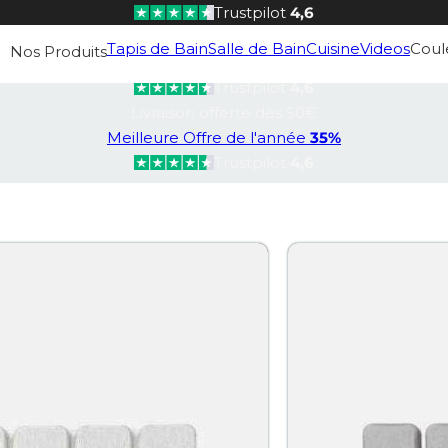
Trustpilot
4,6
Livraison offerte dès 50€
Tapis de Bain
Salle de Bain
Cuisine
Videos
Coul
Nos Produits
Meilleure Offre de l'année
35%
Trustpilot
4,6
Livraison offerte dès 50€
Meilleure Offre de l'année
35%
Trustpilot
4,6