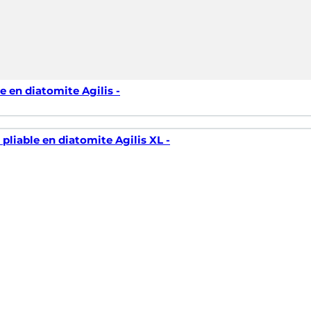
le en diatomite Agilis -
 pliable en diatomite Agilis XL -