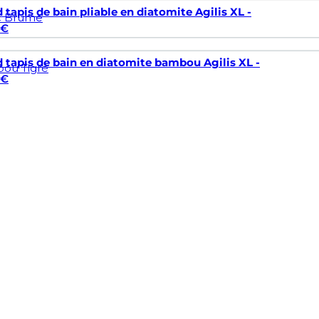
 tapis de bain pliable en diatomite Agilis XL -
c Brume
€
 tapis de bain en diatomite bambou Agilis XL -
ou Tigré
€