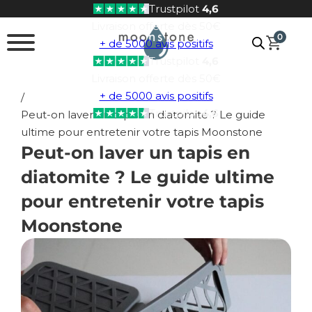
Trustpilot
4,6
Passer au contenu principal
Passer au pied de page
Livraison offerte dès 50€
0
+ de 5000 avis positifs
Trustpilot
4,6
Livraison offerte dès 50€
+ de 5000 avis positifs
/
Trustpilot
4,6
Peut-on laver un tapis en diatomite ? Le guide
ultime pour entretenir votre tapis Moonstone
Peut-on laver un tapis en
diatomite ? Le guide ultime
pour entretenir votre tapis
Moonstone