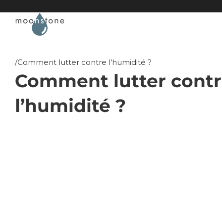
Passer au contenu principal
Passer au pied de page
/
Comment lutter contre l’humidité ?
Comment lutter cont
l’humidité ?