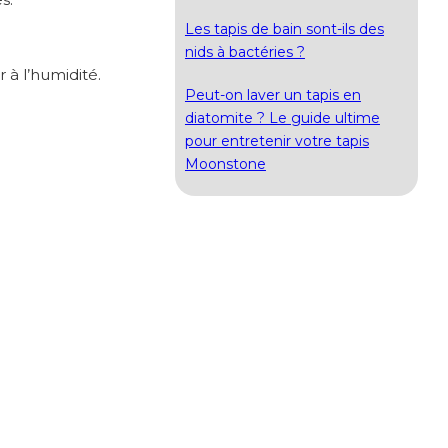
Les tapis de bain sont-ils des
nids à bactéries ?
 à l’humidité.
Peut-on laver un tapis en
diatomite ? Le guide ultime
pour entretenir votre tapis
Moonstone