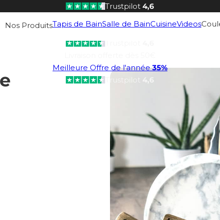
Trustpilot
4,6
Livraison offerte dès 50€
Tapis de Bain
Salle de Bain
Cuisine
Videos
Coul
Nos Produits
Meilleure Offre de l'année
35%
Trustpilot
4,6
Livraison offerte dès 50€
Meilleure Offre de l'année
35%
re
Trustpilot
4,6