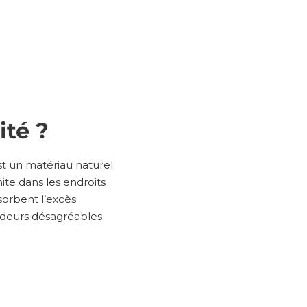
té ?
est un matériau naturel
ite dans les endroits
bsorbent l’excès
’odeurs désagréables.