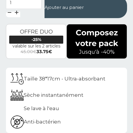
Ajouter au panier
Composez
OFFRE DUO
-25%
votre pack
valable sur les 2 articles
45.00
€
33.75
€
Jusqu'à -40%
Le prix initial était : 45.00€.
Le prix actuel est : 33.75€.
Taille 38*17cm - Ultra-absorbant
Sèche instantanément
Se lave à l'eau
Anti-bactérien