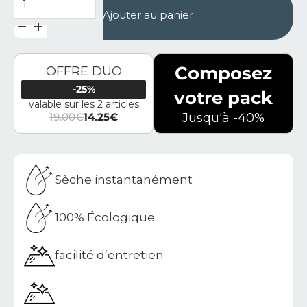
Ajouter au panier
Composez
OFFRE DUO
-25%
votre pack
valable sur les 2 articles
19.00
€
14.25
€
Jusqu'à -40%
Le prix initial était : 19.00€.
Le prix actuel est : 14.25€.
Sèche instantanément
100% Écologique
facilité d’entretien