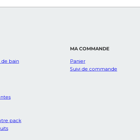
MA COMMANDE
e de bain
Panier
Suivi de commande
entes
tre pack
uits