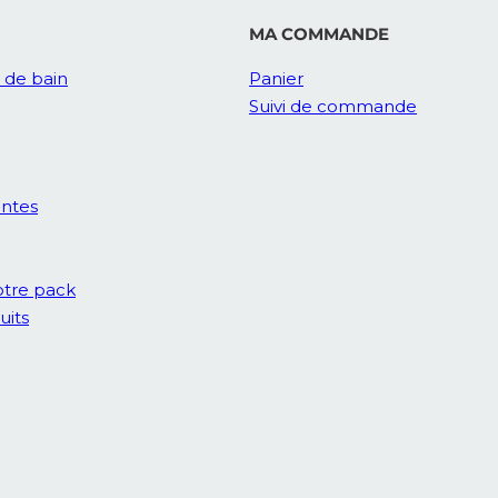
MA COMMANDE
e de bain
Panier
Suivi de commande
entes
tre pack
uits