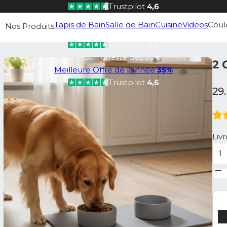
Trustpilot
4,6
Livraison offerte dès 50€
Tapis de Bain
Salle de Bain
Cuisine
Videos
Coul
Nos Produits
Meilleure Offre de l'année
35%
Trustpilot
4,6
Livraison offerte dès 50€
2 
Meilleure Offre de l'année
35%
Trustpilot
4,6
29
Liv
qua