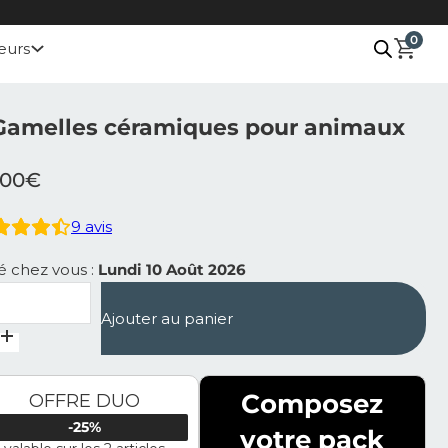
0
eurs
Gamelles céramiques pour animaux
.00
€
9
avis
ré chez vous :
Lundi 10 Août 2026
ntité de 2 Gamelles céramiques pour animaux
Ajouter au panier
Composez
OFFRE DUO
-25%
votre pack