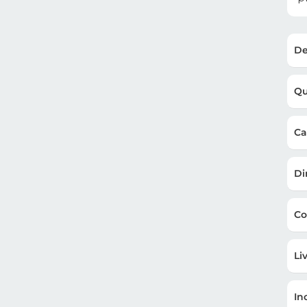
De
Qu
Ca
Di
Co
Li
In