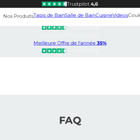
Trustpilot
4,6
Livraison offerte dès 50€
Tapis de Bain
Salle de Bain
Cuisine
Videos
Coul
Nos Produits
Meilleure Offre de l'année
35%
Trustpilot
4,6
Livraison offerte dès 50€
Meilleure Offre de l'année
35%
Trustpilot
4,6
FAQ