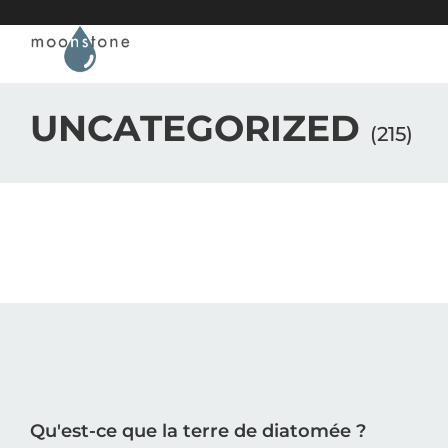
Passer au contenu principal
Passer au pied de page
UNCATEGORIZED
(215)
Qu'est-ce que la terre de diatomée ?