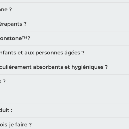
nne ?
érapants ?
oonstone™️?
nfants et aux personnes âgées ?
iculièrement absorbants et hygiéniques ?
s ?
uit :
s-je faire ?