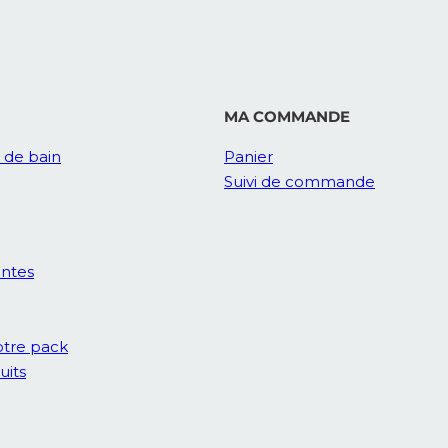
MA COMMANDE
e de bain
Panier
Suivi de commande
entes
tre pack
uits