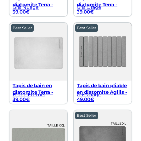
diatomite Terra -
diatomite Terra -
Gris Nuage
Gris Orage
39.00
€
39.00
€
Best Seller
Best Seller
Tapis de bain en
Tapis de bain pliable
diatomite Terra -
en diatomite Agilis -
Blanc Éternel
Gris Orage
39.00
€
49.00
€
Best Seller