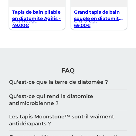
Tapis de bain pliable
Grand tapis de bain
en diatomite Agilis -
souple en diatomite
Gris Nuage
Gris Orage
Vatten XXL -
49.00
€
69.00
€
FAQ
Qu'est-ce que la terre de diatomée ?
Qu'est-ce qui rend la diatomite
antimicrobienne ?
Les tapis Moonstone™️ sont-il vraiment
antidérapants ?