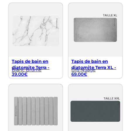
Tapis de bain en
Tapis de bain en
diatomite Terra -
diatomite Terra XL -
Blanc Brume
Gris Nuage
39.00
€
69.00
€